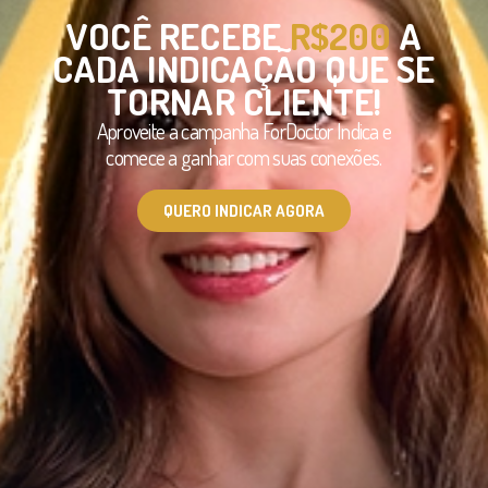
VOCÊ RECEBE
R$200
A
CADA INDICAÇÃO QUE SE
TORNAR CLIENTE!
Aproveite a campanha ForDoctor Indica e
comece a ganhar com suas conexões.
QUERO INDICAR AGORA